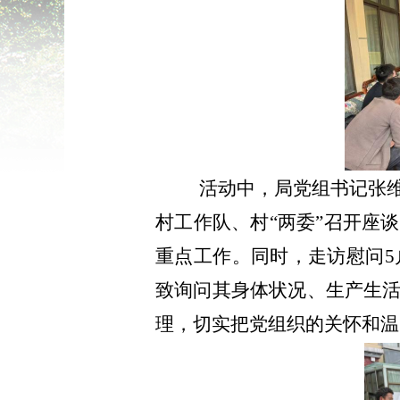
活动中
，
局党组书记张
村工作队、村“两委”召开座
重点工作
。
同时
，
走访慰问
5
致询问其身体状况、生产生
理，切实把党组织的关怀和温