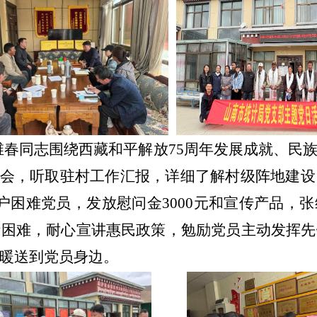
维春
同志
围绕西藏和平解放
75
周年发展成就、民
谈会，
听取驻村工作汇报，
详细了解村级阵地建设
户
困难党员
，
发放慰问金
3000
元
和宣传产品，
张
活困难，耐心宣讲惠民政策，勉励党员主动发挥先
暖送到党员身边。