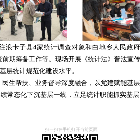
往浪卡子县
4
家统计调查对象和
白地乡
人民
政
查前期筹备工作
等
。
现场开展《统计法》普法宣
基层统计规范化建设水平。
、民生帮扶、业务督导
深度融合，以党建赋能基
持续常态化下沉基层一线，立足统计职能抓实基层
扫一扫在手机打开当前页面