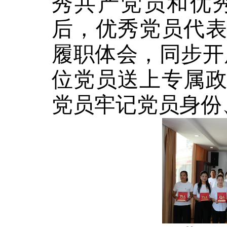
秀共产党员和优
后，
优秀党员代
履职体会，同步开
位
党员送上
专属
党员牢记党员身份