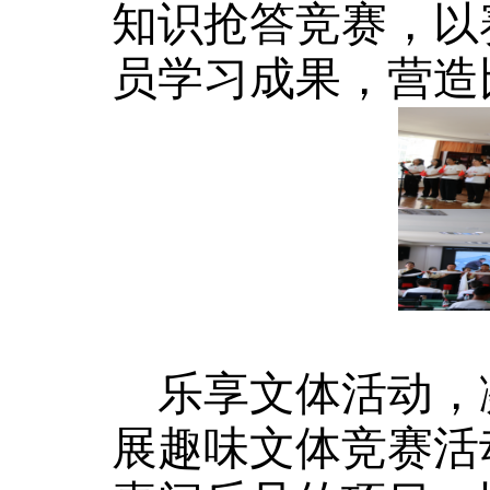
知识抢答竞赛，以
员学习成果，营造
乐享文体活动，
展趣味文体竞赛活