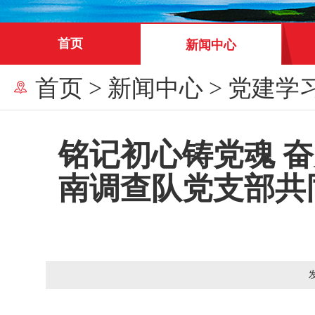
首页
新闻中心
首页
>
新闻中心
>
党建学
铭记初心铸党魂 
南调查队党支部共