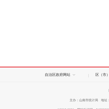
自治区政府网站
区（市
主办：山南市统计局 地址：西