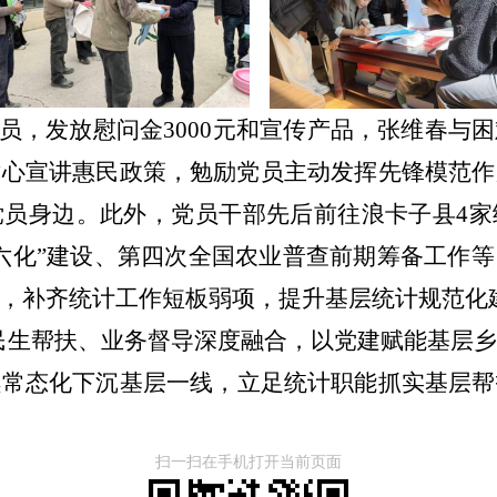
员
，
发放慰问金3000元
和宣传产品，
张维春与困
耐心宣讲惠民政策，勉励党员主动发挥先锋模范作
党员身边。
此外
，
党员干部先后前往浪卡子县
4
六化”建设、第四次全国农业普查前期筹备工作
等
，补齐统计工作短板弱项，
提升基层统计规范化
民生帮扶、业务督导
深度融合，以党建赋能基层
续常态化下沉基层一线，立足统计职能抓实基层帮
扫一扫在手机打开当前页面