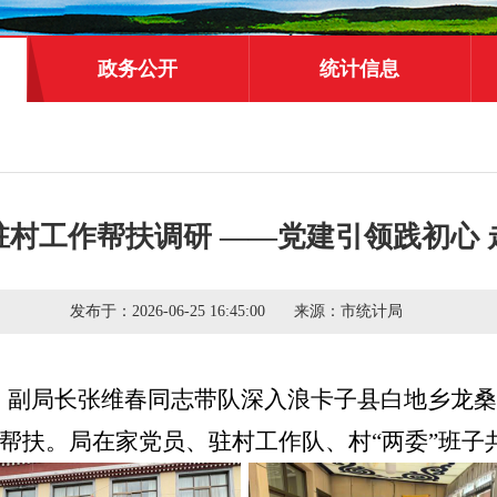
政务公开
统计信息
驻村工作帮扶调研 ——党建引领践初心 
发布于：
2026-06-25 16:45:00
来源：
市统计局
、副局长张维春同志
带队深入
浪卡子县白地
乡
龙
帮扶
。局
在家党员、驻村工作队、村“两委”班子