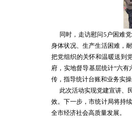
同时
，
走访慰问
5户
困难党
身体状况、生产生活困难，
把党组织的关怀和温暖送到
府，实地督
导
基层统计“六有
传，
指导统计台账和业务实操
此次活动实现党建宣讲、
效。
下一步，市统计局将持
全市
经济社会高质量发展。