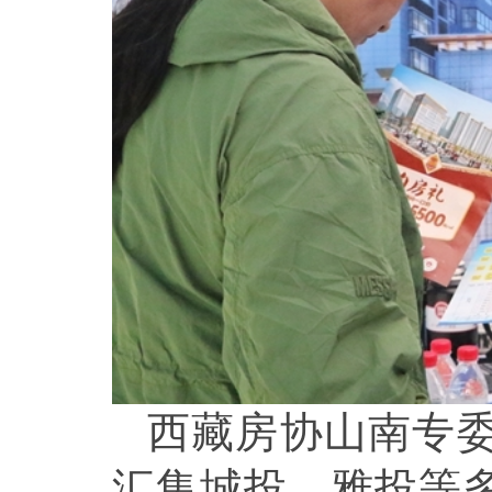
西藏房协山南专
汇集城投、雅投等