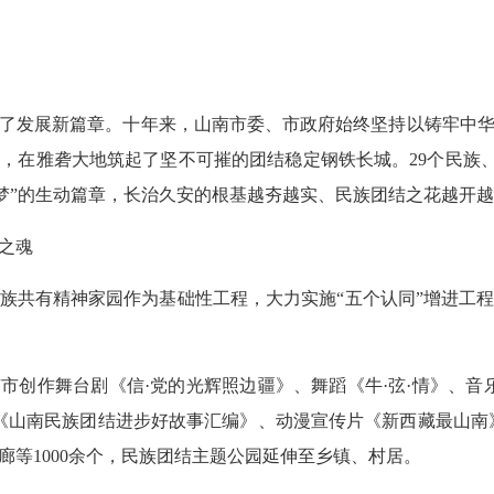
掀开了发展新篇章。十年来，山南市委、市政府始终坚持以铸牢中
，在雅砻大地筑起了坚不可摧的团结稳定钢铁长城。29个民族、3
国梦”的生动篇章，长治久安的根基越夯越实、民族团结之花越开
之魂
族共有精神家园作为基础性工程，大力实施“五个认同”增进工
市创作舞台剧《信·党的光辉照边疆》、舞蹈《牛·弦·情》、音乐
作《山南民族团结进步好故事汇编》、动漫宣传片《新西藏最山南
廊等1000余个，民族团结主题公园延伸至乡镇、村居。