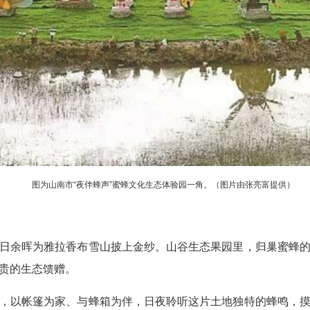
图为山南市“夜伴蜂声”蜜蜂文化生态体验园一角。（图片由张亮富提供）
日余晖为雅拉香布雪山披上金纱。山谷生态果园里，归巢蜜蜂
贵的生态馈赠。
，以帐篷为家、与蜂箱为伴，日夜聆听这片土地独特的蜂鸣，