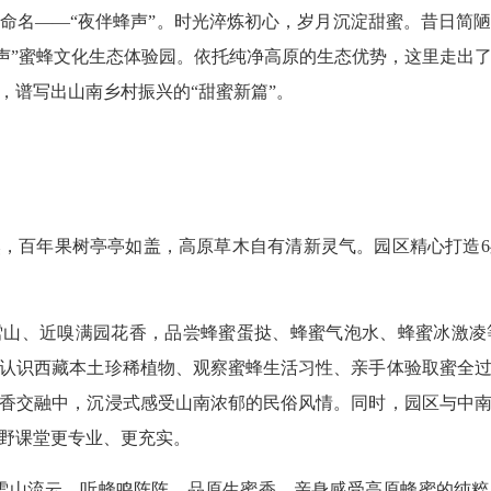
命名——“夜伴蜂声”。时光淬炼初心，岁月沉淀甜蜜。昔日简
蜂声”蜜蜂文化生态体验园。依托纯净高原的生态优势，这里走出
，谱写出山南乡村振兴的“甜蜜新篇”。
，百年果树亭亭如盖，高原草木自有清新灵气。园区精心打造
雪山、近嗅满园花香，品尝蜂蜜蛋挞、蜂蜜气泡水、蜂蜜冰激凌
认识西藏本土珍稀植物、观察蜜蜂生活习性、亲手体验取蜜全
香交融中，沉浸式感受山南浓郁的民俗风情。同时，园区与中
野课堂更专业、更充实。
雪山流云、听蜂鸣阵阵、品原生蜜香，亲身感受高原蜂蜜的纯