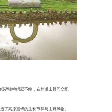
的细碎嗡鸣绵延不绝，在静谧山野间交织
摸透了高原蜜蜂的生长节律与山野风物。