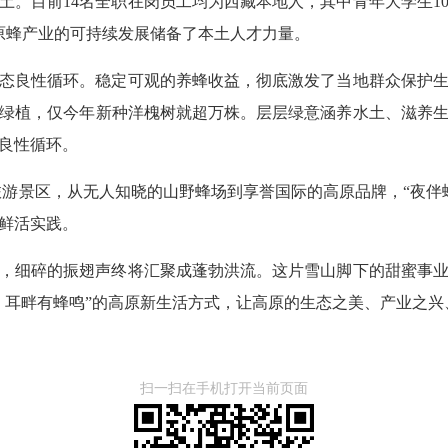
土。目前14名全职在岗员工均为西藏本地人，其中青年大学生1
高原蜂产业的可持续发展储备了本土人才力量。
态良性循环。稳定可观的养蜂收益，彻底激发了当地群众保护
绿植，仅今年新种洋槐树就超万株。层层绿意涵养水土、滋养
良性循环。
旅游景区，从无人知晓的山野蜂场到享誉国际的高原品牌，“夜伴
鲜活实践。
，细碎的振翅声终将汇聚成蓬勃洪流。这片雪山脚下的甜蜜事
、耳畔有蜂鸣”的高原新生活方式，让高原的生态之美、产业之兴
扫一扫在手机打开当前页面