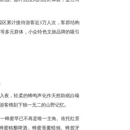
园区累计接待游客近3万人次，客群结构
团等多元群体，小众特色文旅品牌的吸引
。
。入夜，轻柔的蜂鸣声化作天然助眠白噪
游客镌刻下独一无二的山野记忆。
单一蜂蜜早已不再是唯一主角。依托红景
蜂蜜精酿啤酒、蜂蜜香薰蜡烛、蜂胶牙