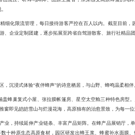
说。
精细化限流管理，每日接待游客严控在百人以内。截至目前，
游、企业定制团建，逐步拓展至跨省自驾游散客、旅行社精品
区，沉浸式体验“夜伴蜂声”的诗意栖居，与山野、蜂鸣温柔相伴
涵盖蜂巢复式小屋、张拉膜帐篷房、星空太空舱三种特色房型
推窗即见皑皑雪山与烂漫花海，高原独有的治愈景致，为每一位
产业，持续延伸产业链条、丰富产品矩阵。在蜂产品展销厅，
等数十种原生态高原食材，园区研发出蜂王浆、蜂蜜补水面膜、