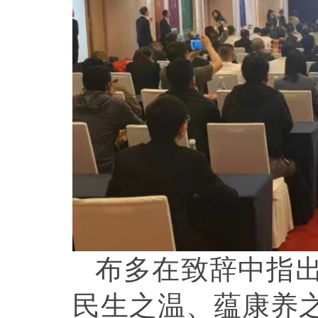
布多在致辞中指
民生之温、蕴康养