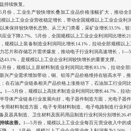
益持续恢复。
5
月份，工业生产较快增长叠加工业品价格涨幅扩大，推动全
规模以上工业企业营收稳定增长，带动全国规模以上工业企业利
年以来保持较快增长态势。从三大门类看，采矿业增长
33.5%
，较
供应业下降
2.7%
。
5
月份，全国规模以上工业企业利润同比增长
2
，规模以上装备制造业利润同比增长
14.1%
，拉动全部规模以上
力芯片和存储芯片需求爆发，推动电子行业利润高速增长，
1
—
达
43.1%
，是规模以上工业企业利润较快增长的重要支撑。
5
月份，规模以上原材料制造业利润同比增长
83.1%
，拉动全部
新兴产业需求增加带动，铜、铝等产品价格维持在较高水平，
点；在石油产业链条相关产品价格上涨推动下，石油加工行业同
。
1
—
5
月份，规模以上高技术制造业利润同比增长
44.7%
，拉动
半导体产业链条行业发展向好，电子器件制造方面，光电子器
子专用材料制造方面，电子专用材料制造、电子电路制造行业利
备及器具制造、卫生材料及医药用品制造行业利润分别增长
26.4
持续改善。
1
—
5
月份，规模以上工业企业每百元营业收入中的
下降。
1
—
5
月份，规模以上工业企业营业收入利润率为
5.56%
，