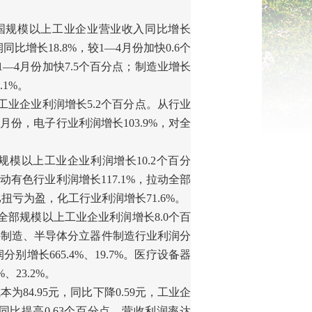
国规模以上工业企业营业收入同比增长
润同比增长
18.8%
，较
1
—
4
月份加快
0.6
个
1
—
4
月份加快
7.5
个百分点；制造业增长
1.1%
。
工业企业利润增长
5.2
个百分点。从行业
5
月份，电子行业利润增长
103.9%
，对全
规模以上工业企业利润增长
10.2
个百分
推动有色行业利润增长
117.1%
，拉动全部
比扭亏为盈，化工行业利润增长
71.6%
。
全部规模以上工业企业利润增长
8.0
个百
件制造、半导体分立器件制造行业利润分
润分别增长
665.4%
、
19.7%
。医疗设备器
%
、
23.2%
。
成本为
84.95
元，同比下降
0.59
元，工业企
同比提高
0.63
个百分点，营收利润率达