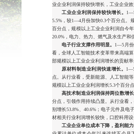
业企业利润保持较快增长，工业企业效
工业企业利润保持较快增长。
1
—
5.5%
，较
1
—
4
月份加快
0.3
个百分点。
百分点，规模以上工业企业利润自今
20.0%
，电力、热力、燃气及水生产和
电子行业支撑作用明显。
1
—
5
月份
看，全球人工智能技术变革带来高端算
部规模以上工业企业利润增长的贡献率
原材料制造业利润快速增长。
1
—
点。从行业看，受新能源、人工智能等
规模以上工业企业利润增长
5.3
个百分
高技术制造业利润保持两位数增长
分点，引领作用持续凸显。从行业看，
别增长
53.8%
、
40.6%
；电子元件及电
材相关行业利润增长较快，口腔科用设
工业企业单位成本下降，盈利能力
业累计单位成本今年以来连续五个月