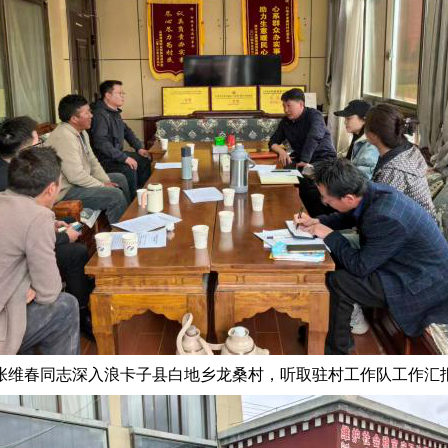
张维春同志深入浪卡子县白地乡龙桑村，听取驻村工作队工作汇