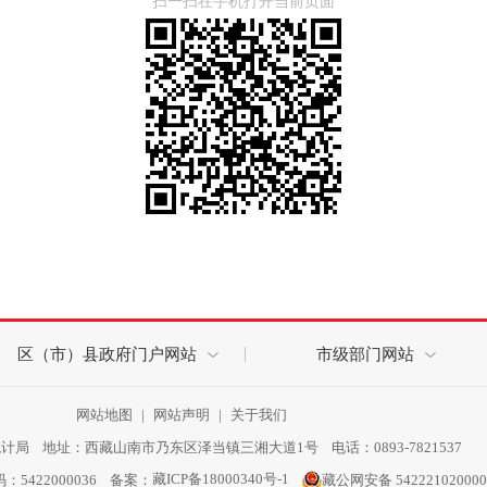
扫一扫在手机打开当前页面
区（市）县政府门户网站
市级部门网站
网站地图
|
网站声明
|
关于我们
局 地址：西藏山南市乃东区泽当镇三湘大道1号 电话：0893-7821537
藏ICP备18000340号-1
码：5422000036 备案：
藏公网安备 54222102000