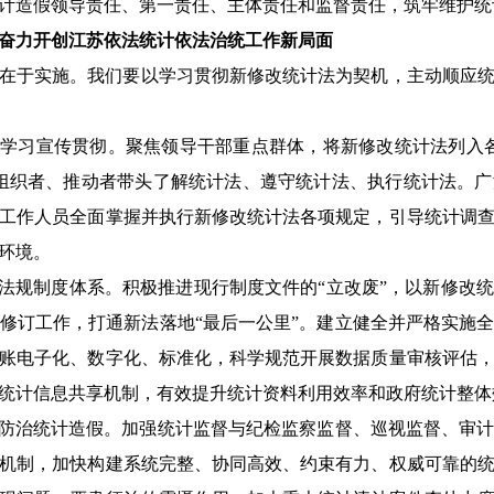
计造假领导责任、第一责任、主体责任和监督责任，筑牢维护统
奋力开创江苏依法统计依法治统工作新局面
在于实施。我们要以学习贯彻新修改统计法为契机，主动顺应
好学习宣传贯彻。聚焦领导干部重点群体，将新修改统计法列入
组织者、推动者带头了解统计法、遵守统计法、执行统计法。
工作人员全面掌握并执行新修改统计法各项规定，引导统计调
环境。
善法规制度体系。积极推进现行制度文件的“立改废”，以新修改
修订工作，打通新法落地“最后一公里”。建立健全并严格实施
账电子化、数字化、标准化，科学规范开展数据质量审核评估
统计信息共享机制，有效提升统计资料利用效率和政府统计整体
移防治统计造假。加强统计监督与纪检监察监督、巡视监督、审
机制，加快构建系统完整、协同高效、约束有力、权威可靠的