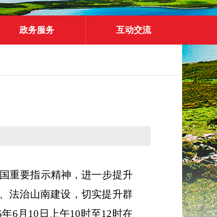
政务服务
互动交流
国重要指示精神，进一步提升
南、法治山南建设，切实提升群
6
年
6
月
10
日上午
10
时至
12
时在