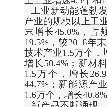
上工业增速
4.3
个和
1
工业新动能蓬勃
产业的规模以上工
末增长
45.0%
，占
19.5%
，较
2018
年末
技术产业
1.5
万个，
增长
50.4%
；新材
1.5
万个，增长
26.
44.7%
；新能源产
1.6
万个，增长
40.8
新产品不断涌现