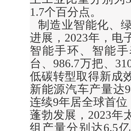
1.7
个百分点。
制造业智能化、
进展，
2023
年，电
智能手环、智能手
台、
986.7
万把、
31
低碳转型取得新成
新能源汽车产量达
9
连续
9
年居全球首位
蓬勃发展，
2023
年
组产量分别达
6.5
亿