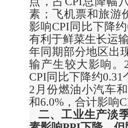
点，占
CPI
总降幅
素；飞机票和旅游
影响
CPI
同比下降约
有利于鲜菜生长运
年同期部分地区出
输产生较大影响。
CPI
同比下降约
0.31
2
月份燃油小汽车和
和
6.0%
，合计影响
C
二、工业生产淡
素影响
PPI
下降，但