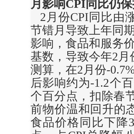
月影响
CPI
同比仍保
2
月份
CPI
同比由
节错月导致上年同
影响，食品和服务
基数，导致今年
2
月
测算，在
2
月份
-0.7
后影响约为
-1.2
个百
个百分点，扣除春
前物价温和回升的
食品价格同比下降